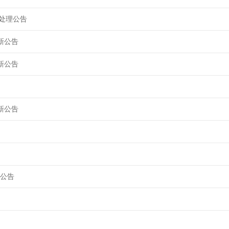
处理公告
更新公告
更新公告
更新公告
新公告